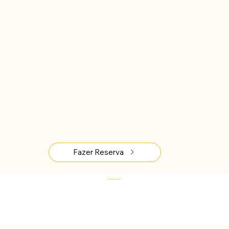
4 estrelas
belas vistas do mar
Fazer Reserva