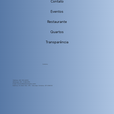
Contato
Eventos
Restaurante
Quartos
Transparência
Contatos
Telefone: (85) 3533-6900
Whatsapp: (85) 9 8416-8792
E-mail:
reservas01@indoorhoteis.com.br
Endereço: Av. Beira Mar, 4753 - Mucuripe, Fortaleza, CEP 60165-121